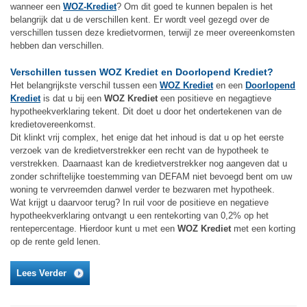
wanneer een
WOZ-Krediet
? Om dit goed te kunnen bepalen is het
belangrijk dat u de verschillen kent. Er wordt veel gezegd over de
verschillen tussen deze kredietvormen, terwijl ze meer overeenkomsten
hebben dan verschillen.
Verschillen tussen WOZ Krediet en Doorlopend Krediet?
Het belangrijkste verschil tussen een
WOZ Krediet
en een
Doorlopend
Krediet
is dat u bij een
WOZ Krediet
een positieve en negagtieve
hypotheekverklaring tekent. Dit doet u door het ondertekenen van de
kredietovereenkomst.
Dit klinkt vrij complex, het enige dat het inhoud is dat u op het eerste
verzoek van de kredietverstrekker een recht van de hypotheek te
verstrekken. Daarnaast kan de kredietverstrekker nog aangeven dat u
zonder schriftelijke toestemming van DEFAM niet bevoegd bent om uw
woning te vervreemden danwel verder te bezwaren met hypotheek.
Wat krijgt u daarvoor terug? In ruil voor de positieve en negatieve
hypotheekverklaring ontvangt u een rentekorting van 0,2% op het
rentepercentage. Hierdoor kunt u met een
WOZ Krediet
met een korting
op de rente geld lenen.
Lees Verder