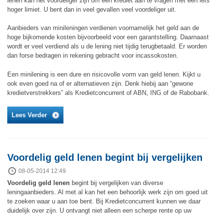
lenen kan het voordeliger zijn om een krediet aan te vragen met een iets
hoger limiet. U bent dan in veel gevallen veel voordeliger uit.
Aanbieders van minileningen verdienen voornamelijk het geld aan de
hoge bijkomende kosten bijvoorbeeld voor een garantstelling. Daarnaast
wordt er veel verdiend als u de lening niet tijdig terugbetaald. Er worden
dan forse bedragen in rekening gebracht voor incassokosten.
Een minilening is een dure en risicovolle vorm van geld lenen. Kijkt u
ook even goed na of er alternatieven zijn. Denk hiebij aan “gewone
kredietverstrekkers” als Kredietconcurrent of ABN, ING of de Rabobank.
Lees Verder
Voordelig geld lenen begint bij vergelijken
08-05-2014 12:49
Voordelig geld lenen
begint bij vergelijken van diverse
leningaanbieders. Al met al kan het een behoorlijk werk zijn om goed uit
te zoeken waar u aan toe bent. Bij Kredietconcurrent kunnen we daar
duidelijk over zijn. U ontvangt niet alleen een scherpe rente op uw