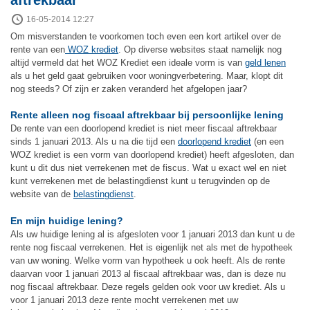
16-05-2014 12:27
Om misverstanden te voorkomen toch even een kort artikel over de
rente van een
WOZ krediet
. Op diverse websites staat namelijk nog
altijd vermeld dat het WOZ Krediet een ideale vorm is van
geld lenen
als u het geld gaat gebruiken voor woningverbetering. Maar, klopt dit
nog steeds? Of zijn er zaken veranderd het afgelopen jaar?
Rente alleen nog fiscaal aftrekbaar bij persoonlijke lening
De rente van een doorlopend krediet is niet meer fiscaal aftrekbaar
sinds 1 januari 2013. Als u na die tijd een
doorlopend krediet
(en een
WOZ krediet is een vorm van doorlopend krediet) heeft afgesloten, dan
kunt u dit dus niet verrekenen met de fiscus. Wat u exact wel en niet
kunt verrekenen met de belastingdienst kunt u terugvinden op de
website van de
belastingdienst
.
En mijn huidige lening?
Als uw huidige lening al is afgesloten voor 1 januari 2013 dan kunt u de
rente nog fiscaal verrekenen. Het is eigenlijk net als met de hypotheek
van uw woning. Welke vorm van hypotheek u ook heeft. Als de rente
daarvan voor 1 januari 2013 al fiscaal aftrekbaar was, dan is deze nu
nog fiscaal aftrekbaar. Deze regels gelden ook voor uw krediet. Als u
voor 1 januari 2013 deze rente mocht verrekenen met uw