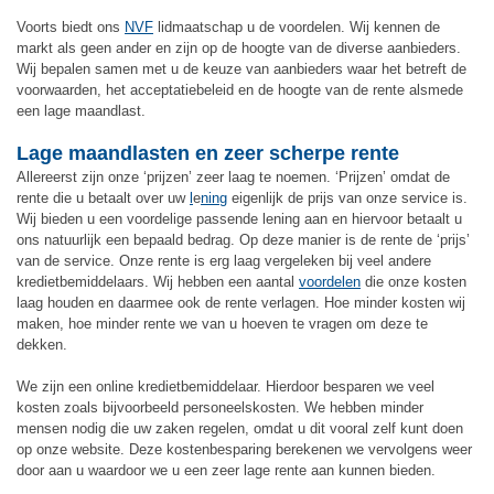
Voorts biedt ons
NVF
lidmaatschap u de voordelen. Wij kennen de
markt als geen ander en zijn op de hoogte van de diverse aanbieders.
Wij bepalen samen met u de keuze van aanbieders waar het betreft de
voorwaarden, het acceptatiebeleid en de hoogte van de rente alsmede
een lage maandlast.
Lage maandlasten en zeer scherpe rente
Allereerst zijn onze ‘prijzen’ zeer laag te noemen. ‘Prijzen’ omdat de
rente die u betaalt over uw
l
e
ning
eigenlijk de prijs van onze service is.
Wij bieden u een voordelige passende lening aan en hiervoor betaalt u
ons natuurlijk een bepaald bedrag. Op deze manier is de rente de ‘prijs’
van de service. Onze rente is erg laag vergeleken bij veel andere
kredietbemiddelaars. Wij hebben een aantal
voordelen
die onze kosten
laag houden en daarmee ook de rente verlagen. Hoe minder kosten wij
maken, hoe minder rente we van u hoeven te vragen om deze te
dekken.
We zijn een online kredietbemiddelaar. Hierdoor besparen we veel
kosten zoals bijvoorbeeld personeelskosten. We hebben minder
mensen nodig die uw zaken regelen, omdat u dit vooral zelf kunt doen
op onze website. Deze kostenbesparing berekenen we vervolgens weer
door aan u waardoor we u een zeer lage rente aan kunnen bieden.