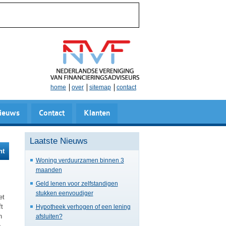
home
over
sitemap
contact
ieuws
Contact
Klanten
Laatste Nieuws
ht
Woning verduurzamen binnen 3
maanden
Geld lenen voor zelfstandigen
stukken eenvoudiger
et
ft
Hypotheek verhogen of een lening
n
afsluiten?
p