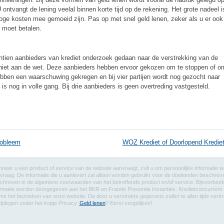
U ontvangt de lening veelal binnen korte tijd op de rekening. Het grote nadeel i
hoge kosten mee gemoeid zijn. Pas op met snel geld lenen, zeker als u er ook
 moet betalen.
entien aanbieders van krediet onderzoek gedaan naar de verstrekking van de
ch niet aan de wet. Deze aanbieders hebben ervoor gekozen om te stoppen of o
bben een waarschuwing gekregen en bij vier partijen wordt nog gezocht naar
 nog in volle gang. Bij drie aanbieders is geen overtreding vastgesteld.
robleem
WOZ Krediet of Doorlopend Kredie
neer u een product of service van de website aanvraagt, zult u om persoonlijke informatie 
vraag. De informatie die u aanlevert zal alleen worden gebruikt voor de doeleinden besch
chreven in de algemene voorwaarden van het betreffende product en/of service. Bijvoorbeeld,
ormatie worden doorgegeven aan het BKR en Fraude Preventie Instanties. Kredietconcurrent 
dens het bezoeken van onze website. De door u verstrekte gegevens zullen te allen tijde vert
dplegen onder het kopje Privacy.
Geld lenen
? Eerst vergelijken!