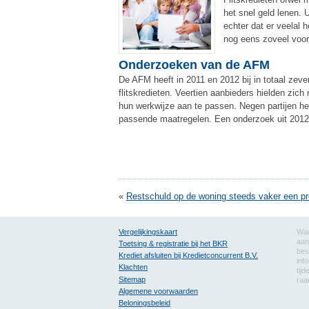
het snel geld lenen. 
echter dat er veelal 
nog eens zoveel voor
Onderzoeken van de AFM
De AFM heeft in 2011 en 2012 bij in totaal zev
flitskredieten. Veertien aanbieders hielden zi
hun werkwijze aan te passen. Negen partijen he
passende maatregelen. Een onderzoek uit 2012 is
«
Restschuld op de woning steeds vaker een p
Vergelijkingskaart
Wan
aan
Toetsing & registratie bij het BKR
bes
Krediet afsluiten bij Kredietconcurrent B.V.
inf
Klachten
tij
Sitemap
raa
Algemene voorwaarden
Beloningsbeleid