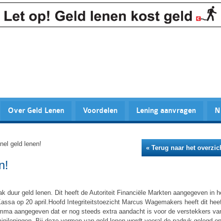
Over Geld Lenen
Voordelen
Lening aanvragen
N
el geld lenen!
« Terug naar het overzic
n!
ak duur geld lenen. Dit heeft de Autoriteit Financiële Markten aangegeven in h
assa op 20 april.Hoofd Integriteitstoezicht Marcus Wagemakers heeft dit hee
ramma aangegeven dat er nog steeds extra aandacht is voor de verstekkers va
minileningen. Bij deze vormen van geld lenen wordt vooral de nadruk gelegd o