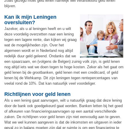
zoals gezegd moet geld lenen namelijk wel verantwoord geld lenen
blijven.
Kan ik mijn Leningen
oversluiten?
Jazeker, als u al leningen heeft en u wilt
deze voordelig overzetten naar een lening
tegen een lagere rente, dan kijken wij graag
wat de mogelijkheden zijn. Over het
algemeen wordt er in Nederland nog altijd
redelijk duur geld geleend. Ondanks dat we
een spaarzaam, en (volgens de Belgen) zuinig volk zijn, is geld lenen
nog altijd iets wat we doen tegen te hoge kosten. Zeker als het gaat om
geld lenen bij de grootbanken, geld lenen met een creditcard, of geld
lenen bij de Wehkamp. Dit zijn leningen tegen rentepercentages van
veelal rond de 10%. Dat kan natuurlijk veel voordeliger.
Richtlijnen voor geld lenen
Als u een lening gaat aanvragen, wilt u natuurlijk graag dat deze lening
door de bank ook goedgekeurd gaat worden. Banken letten bij het goed
of afkeuren van financieringsaanvragen op een aantal verschillende
zaken. De richtlijnen voor geld lenen zijn niet eenvoudig aan te geven.
Wat we wel kunnen aangeven is dat de inkomsten en uitgaven in ieder
geval zo in balans moeten zijn dat er ruimte is om een financiering te