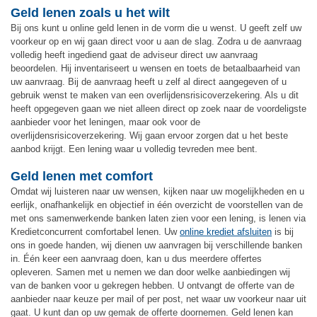
Geld lenen zoals u het wilt
Bij ons kunt u online geld lenen in de vorm die u wenst. U geeft zelf uw
voorkeur op en wij gaan direct voor u aan de slag. Zodra u de aanvraag
volledig heeft ingediend gaat de adviseur direct uw aanvraag
beoordelen. Hij inventariseert u wensen en toets de betaalbaarheid van
uw aanvraag. Bij de aanvraag heeft u zelf al direct aangegeven of u
gebruik wenst te maken van een overlijdensrisicoverzekering. Als u dit
heeft opgegeven gaan we niet alleen direct op zoek naar de voordeligste
aanbieder voor het leningen, maar ook voor de
overlijdensrisicoverzekering. Wij gaan ervoor zorgen dat u het beste
aanbod krijgt. Een lening waar u volledig tevreden mee bent.
Geld lenen met comfort
Omdat wij luisteren naar uw wensen, kijken naar uw mogelijkheden en u
eerlijk, onafhankelijk en objectief in één overzicht de voorstellen van de
met ons samenwerkende banken laten zien voor een lening, is lenen via
Kredietconcurrent comfortabel lenen. Uw
online krediet afsluiten
is bij
ons in goede handen, wij dienen uw aanvragen bij verschillende banken
in. Één keer een aanvraag doen, kan u dus meerdere offertes
opleveren. Samen met u nemen we dan door welke aanbiedingen wij
van de banken voor u gekregen hebben. U ontvangt de offerte van de
aanbieder naar keuze per mail of per post, net waar uw voorkeur naar uit
gaat. U kunt dan op uw gemak de offerte doornemen. Geld lenen kan