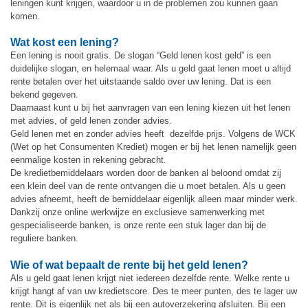
leningen kunt krijgen, waardoor u in de problemen zou kunnen gaan
komen.
Wat kost een lening?
Een lening is nooit gratis. De slogan “Geld lenen kost geld” is een
duidelijke slogan, en helemaal waar. Als u geld gaat lenen moet u altijd
rente betalen over het uitstaande saldo over uw lening. Dat is een
bekend gegeven.
Daarnaast kunt u bij het aanvragen van een lening kiezen uit het lenen
met advies, of geld lenen zonder advies.
Geld lenen met en zonder advies heeft dezelfde prijs. Volgens de WCK
(Wet op het Consumenten Krediet) mogen er bij het lenen namelijk geen
eenmalige kosten in rekening gebracht.
De kredietbemiddelaars worden door de banken al beloond omdat zij
een klein deel van de rente ontvangen die u moet betalen. Als u geen
advies afneemt, heeft de bemiddelaar eigenlijk alleen maar minder werk.
Dankzij onze online werkwijze en exclusieve samenwerking met
gespecialiseerde banken, is onze rente een stuk lager dan bij de
reguliere banken.
Wie of wat bepaalt de rente bij het geld lenen?
Als u geld gaat lenen krijgt niet iedereen dezelfde rente. Welke rente u
krijgt hangt af van uw kredietscore. Des te meer punten, des te lager uw
rente. Dit is eigenlijk net als bij een autoverzekering afsluiten. Bij een