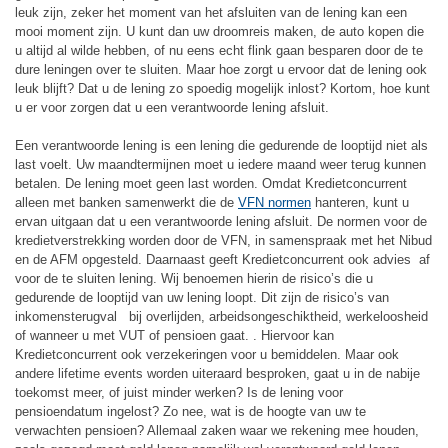
leuk zijn, zeker het moment van het afsluiten van de lening kan een
mooi moment zijn. U kunt dan uw droomreis maken, de auto kopen die
u altijd al wilde hebben, of nu eens echt flink gaan besparen door de te
dure leningen over te sluiten. Maar hoe zorgt u ervoor dat de lening ook
leuk blijft? Dat u de lening zo spoedig mogelijk inlost? Kortom, hoe kunt
u er voor zorgen dat u een verantwoorde lening afsluit.
Een verantwoorde lening is een lening die gedurende de looptijd niet als
last voelt. Uw maandtermijnen moet u iedere maand weer terug kunnen
betalen. De lening moet geen last worden. Omdat Kredietconcurrent
alleen met banken samenwerkt die de
VFN normen
hanteren, kunt u
ervan uitgaan dat u een verantwoorde lening afsluit. De normen voor de
kredietverstrekking worden door de VFN, in samenspraak met het Nibud
en de AFM opgesteld. Daarnaast geeft Kredietconcurrent ook advies af
voor de te sluiten lening. Wij benoemen hierin de risico’s die u
gedurende de looptijd van uw lening loopt. Dit zijn de risico’s van
inkomensterugval bij overlijden, arbeidsongeschiktheid, werkeloosheid
of wanneer u met VUT of pensioen gaat. . Hiervoor kan
Kredietconcurrent ook verzekeringen voor u bemiddelen. Maar ook
andere lifetime events worden uiteraard besproken, gaat u in de nabije
toekomst meer, of juist minder werken? Is de lening voor
pensioendatum ingelost? Zo nee, wat is de hoogte van uw te
verwachten pensioen? Allemaal zaken waar we rekening mee houden,