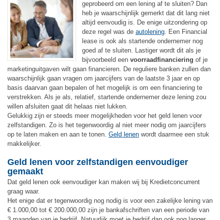
geprobeerd om een lening af te sluiten? Dan
heb je waarschijnlijk gemerkt dat dit lang niet
altijd eenvoudig is. De enige uitzondering op
deze regel was de
autolening
. Een Financial
lease is ook als startende ondernemer nog
goed af te sluiten. Lastiger wordt dit als je
bijvoorbeeld een
voorraadfinanciering
of je
marketinguitgaven wilt gaan financieren. De reguliere banken zullen dan
waarschijnlijk gaan vragen om jaarcijfers van de laatste 3 jaar en op
basis daarvan gaan bepalen of het mogelijk is om een financiering te
verstrekken. Als je als, relatief, startende ondernemer deze lening zou
willen afsluiten gaat dit helaas niet lukken.
Gelukkig zijn er steeds meer mogelijkheden voor het geld lenen voor
zelfstandigen. Zo is het tegenwoordig al niet meer nodig om jaarcijfers
op te laten maken en aan te tonen.
Geld lenen
wordt daarmee een stuk
makkelijker.
Geld lenen voor zelfstandigen eenvoudiger
gemaakt
Dat geld lenen ook eenvoudiger kan maken wij bij Kredietconcurrent
graag waar.
Het enige dat er tegenwoordig nog nodig is voor een zakelijke lening van
€ 1.000,00 tot € 200.000,00 zijn je bankafschriften van een periode van
3 maanden van je bedrijf. Natuurlijk moet je bedrijf dan ook nog langer