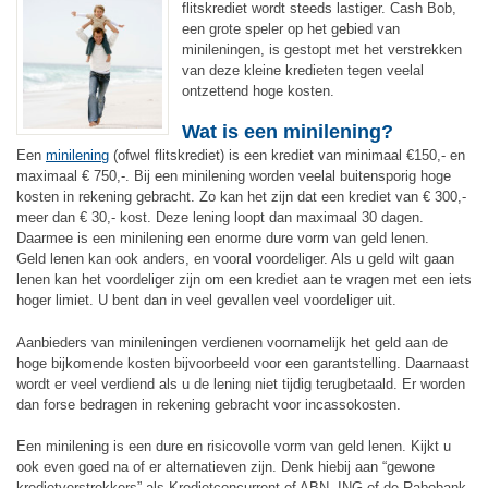
flitskrediet wordt steeds lastiger. Cash Bob,
een grote speler op het gebied van
minileningen, is gestopt met het verstrekken
van deze kleine kredieten tegen veelal
ontzettend hoge kosten.
Wat is een minilening?
Een
minilening
(ofwel flitskrediet) is een krediet van minimaal €150,- en
maximaal € 750,-. Bij een minilening worden veelal buitensporig hoge
kosten in rekening gebracht. Zo kan het zijn dat een krediet van € 300,-
meer dan € 30,- kost. Deze lening loopt dan maximaal 30 dagen.
Daarmee is een minilening een enorme dure vorm van geld lenen.
Geld lenen kan ook anders, en vooral voordeliger. Als u geld wilt gaan
lenen kan het voordeliger zijn om een krediet aan te vragen met een iets
hoger limiet. U bent dan in veel gevallen veel voordeliger uit.
Aanbieders van minileningen verdienen voornamelijk het geld aan de
hoge bijkomende kosten bijvoorbeeld voor een garantstelling. Daarnaast
wordt er veel verdiend als u de lening niet tijdig terugbetaald. Er worden
dan forse bedragen in rekening gebracht voor incassokosten.
Een minilening is een dure en risicovolle vorm van geld lenen. Kijkt u
ook even goed na of er alternatieven zijn. Denk hiebij aan “gewone
kredietverstrekkers” als Kredietconcurrent of ABN, ING of de Rabobank.