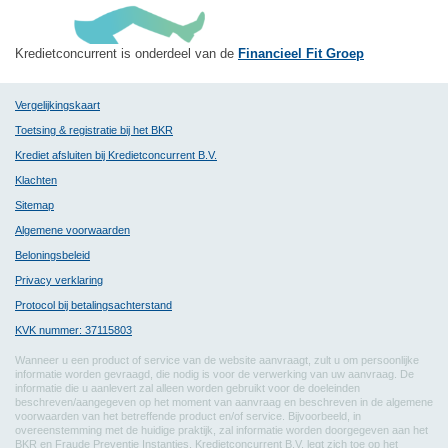
Kredietconcurrent is onderdeel van de
Financieel Fit Groep
Vergelijkingskaart
Toetsing & registratie bij het BKR
Krediet afsluiten bij Kredietconcurrent B.V.
Klachten
Sitemap
Algemene voorwaarden
Beloningsbeleid
Privacy verklaring
Protocol bij betalingsachterstand
KVK nummer: 37115803
Wanneer u een product of service van de website aanvraagt, zult u om persoonlijke
informatie worden gevraagd, die nodig is voor de verwerking van uw aanvraag. De
informatie die u aanlevert zal alleen worden gebruikt voor de doeleinden
beschreven/aangegeven op het moment van aanvraag en beschreven in de algemene
voorwaarden van het betreffende product en/of service. Bijvoorbeeld, in
overeenstemming met de huidige praktijk, zal informatie worden doorgegeven aan het
BKR en Fraude Preventie Instanties. Kredietconcurrent B.V. legt zich toe op het