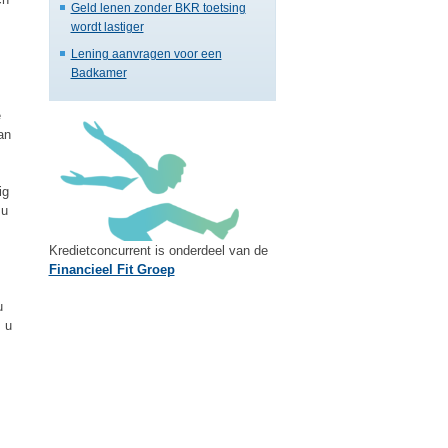
Geld lenen zonder BKR toetsing
wordt lastiger
Lening aanvragen voor een
Badkamer
e
an
ig
 u
Kredietconcurrent is onderdeel van de
Financieel Fit Groep
u
s u