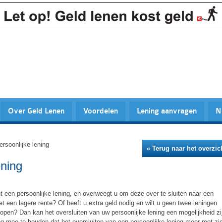
Over Geld Lenen
Voordelen
Lening aanvragen
N
ersoonlijke lening
« Terug naar het overzic
ening
 een persoonlijke lening, en overweegt u om deze over te sluiten naar een
t een lagere rente? Of heeft u extra geld nodig en wilt u geen twee leningen
open? Dan kan het oversluiten van uw persoonlijke lening een mogelijkheid zi
ng mee te houden dat het oversluiten van een persoonlijke lening meer met zi