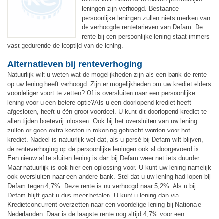
leningen zijn verhoogd. Bestaande
persoonlijke leningen zullen niets merken van
de verhoogde rentetarieven van Defam. De
rente bij een persoonlijke lening staat immers
vast gedurende de looptijd van de lening.
Alternatieven bij renteverhoging
Natuurlijk wilt u weten wat de mogelijkheden zijn als een bank de rente
op uw lening heeft verhoogd. Zijn er mogelijkheden om uw krediet elders
voordeliger voort te zetten? Of is oversluiten naar een persoonlijke
lening voor u een betere optie?Als u een doorlopend krediet heeft
afgesloten, heeft u één groot voordeel. U kunt dit doorlopend krediet te
allen tijden boetevrij inlossen. Ook bij het oversluiten van uw lening
zullen er geen extra kosten in rekening gebracht worden voor het
krediet. Nadeel is natuurlijk wel dat, als u persé bij Defam wilt blijven,
de renteverhoging op de persoonlijke leningen ook al doorgevoerd is.
Een nieuw af te sluiten lening is dan bij Defam weer net iets duurder.
Maar natuurlijk is ook hier een oplossing voor. U kunt uw lening namelijk
ook oversluiten naar een andere bank. Stel dat u uw lening had lopen bij
Defam tegen 4,7%. Deze rente is nu verhoogd naar 5,2%. Als u bij
Defam blijft gaat u dus meer betalen. U kunt u lening dan via
Kredietconcurrent overzetten naar een voordelige lening bij Nationale
Nederlanden. Daar is de laagste rente nog altijd 4,7% voor een