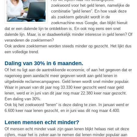
zoekwoord voor het geld lenen, namelijke de
combinatie “geld lenen”. En hoe vaak deze
als zoekterm gebruikt wordt in de
zoekmachine reus Google, dan blijkt hieruit
dat er een dalende lijn te ontdekken is. En ook nog eens een snel
dalende lijn. Maar, is er daadwerkelijk minder interesse in geld lenen? Of
veranderen de zoektermen?
Ook andere zoektermen worden steeds minder op gezocht. Het lijkt dus
een volledige trend.
Daling van 30% in 6 maanden.
Of het nu ligt aan de aantrekkende economie, of aan het gegeven dat er
nagenoeg geen aandacht meer gegeven wordt aan geld lenen in
uitgebreide reclamecampagnes. Geld lenen wordt snel minder populair.
Waar in januari van dit jaar nog 33.330 keer gezocht werd naar geld
lenen, werd er in juni van dit jaar nog maar 22.380 keer naar gezocht.
Een daling van 30%.
Ook bij het zoekwoord “lenen” is deze daling te zien. In januari werd er
6.600 keer naar lenen gezocht, en in juni was dit nog maar 4.400.
Lenen mensen echt minder?
Of mensen echt minder vaak zijn gaan lenen blijkt helaas niet uit deze
cijfers, maar het is zeker aan te nemen dat lenen minder populair aan