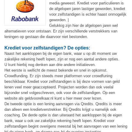
media geweest. Krediet voor particulieren is
de afgelopen jaren lastiger geworden, krediet
voor zelfstandigen is echter haast onmogelijk
geworden. |
Gelukkig zijn hier de afgelopen jaren wel
alternatieven voor ontstaan. Er zijn verschillende verstrekkers van
leningen op gestaan die daarvoor niet bestonden.
Krediet voor zelfstandigen? De opties:
Naast het aankloppen bij de eigen bank, waar u op dit moment uw
zakelijke rekening heeft lopen, zijn er nog een aantal andere opties.
U kunt hierbij nog denken aan drie andere initiatieven.
Het eerste is wellicht de meest bekende en snel in opkomst.
Crowdfunding. Er zijn steeds meer platformen voor crowdfuning
beschikbaar. Krediet voor zelfstandigen is bij deze vormen van geld
lenen veel meer geaccepteerd. Projecten worden dan ook veelal
bijzonder snel volgeschreven, ook voor de zelfstandigen. Op een
website als geldvoorelkaar.nl kunt u hier meer over lezen.
De tweede optie is een lening aanvragen via Qredits. Qredits is meer
dan alleen een kredietverstrekker. Bij Qredits krijgt u namelijk ook
coaching. De derde optie is dan uiteraard het aankloppen bij de eigen
bank, waar u ook uw zakelijke rekening heeft lopen. Krediet voor
zelfstandigen begint overigens meestal bij het aanvragen van een lening
bij de eigen bank, en daarna pas bij de overige instanties.