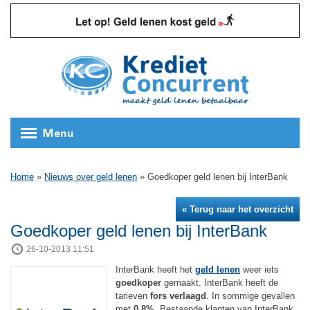
Menu
Home
»
Nieuws over geld lenen
»
Goedkoper geld lenen bij InterBank
« Terug naar het overzicht
Goedkoper geld lenen bij InterBank
26-10-2013 11:51
InterBank heeft het
geld lenen
weer iets
goedkoper
gemaakt. InterBank heeft de
tarieven
fors verlaagd
. In sommige gevallen
met
0,8%
. Bestaande klanten van InterBank