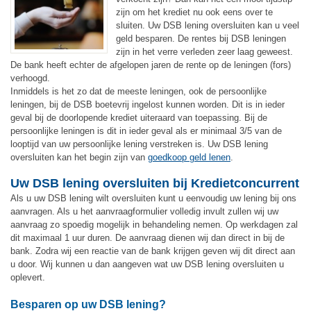
zijn om het krediet nu ook eens over te
sluiten. Uw DSB lening oversluiten kan u veel
geld besparen. De rentes bij DSB leningen
zijn in het verre verleden zeer laag geweest.
De bank heeft echter de afgelopen jaren de rente op de leningen (fors)
verhoogd.
Inmiddels is het zo dat de meeste leningen, ook de persoonlijke
leningen, bij de DSB boetevrij ingelost kunnen worden. Dit is in ieder
geval bij de doorlopende krediet uiteraard van toepassing. Bij de
persoonlijke leningen is dit in ieder geval als er minimaal 3/5 van de
looptijd van uw persoonlijke lening verstreken is. Uw DSB lening
oversluiten kan het begin zijn van
goedkoop geld lenen
.
Uw DSB lening oversluiten bij Kredietconcurrent
Als u uw DSB lening wilt oversluiten kunt u eenvoudig uw lening bij ons
aanvragen. Als u het aanvraagformulier volledig invult zullen wij uw
aanvraag zo spoedig mogelijk in behandeling nemen. Op werkdagen zal
dit maximaal 1 uur duren. De aanvraag dienen wij dan direct in bij de
bank. Zodra wij een reactie van de bank krijgen geven wij dit direct aan
u door. Wij kunnen u dan aangeven wat uw DSB lening oversluiten u
oplevert.
Besparen op uw DSB lening?