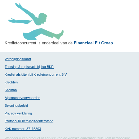
Kredietconcurrent is onderdeel van de
Financieel Fit Groep
Vergelijkingskaart
Toetsing & registratie bij het BKR
Krediet afsluiten bij Kredietconcurrent B.V.
Klachten
Sitemap
Algemene voorwaarden
Beloningsbeleid
Privacy verklaring
Protocol bij betalingsachterstand
KVK nummer: 37115803
Wanneer u een product of service van de website aanvraagt, zult u om persoonlijke