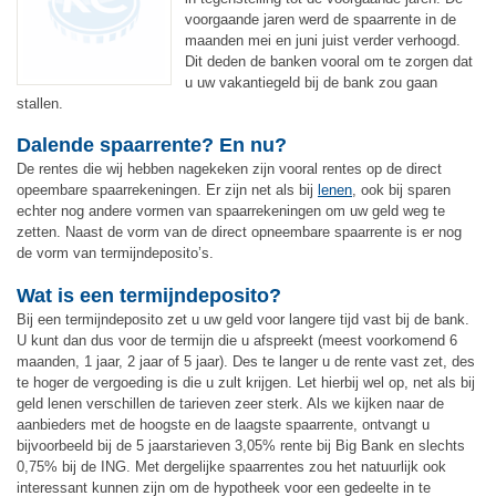
voorgaande jaren werd de spaarrente in de
maanden mei en juni juist verder verhoogd.
Dit deden de banken vooral om te zorgen dat
u uw vakantiegeld bij de bank zou gaan
stallen.
Dalende spaarrente? En nu?
De rentes die wij hebben nagekeken zijn vooral rentes op de direct
opeembare spaarrekeningen. Er zijn net als bij
lenen
, ook bij sparen
echter nog andere vormen van spaarrekeningen om uw geld weg te
zetten. Naast de vorm van de direct opneembare spaarrente is er nog
de vorm van termijndeposito’s.
Wat is een termijndeposito?
Bij een termijndeposito zet u uw geld voor langere tijd vast bij de bank.
U kunt dan dus voor de termijn die u afspreekt (meest voorkomend 6
maanden, 1 jaar, 2 jaar of 5 jaar). Des te langer u de rente vast zet, des
te hoger de vergoeding is die u zult krijgen. Let hierbij wel op, net als bij
geld lenen verschillen de tarieven zeer sterk. Als we kijken naar de
aanbieders met de hoogste en de laagste spaarrente, ontvangt u
bijvoorbeeld bij de 5 jaarstarieven 3,05% rente bij Big Bank en slechts
0,75% bij de ING. Met dergelijke spaarrentes zou het natuurlijk ook
interessant kunnen zijn om de hypotheek voor een gedeelte in te