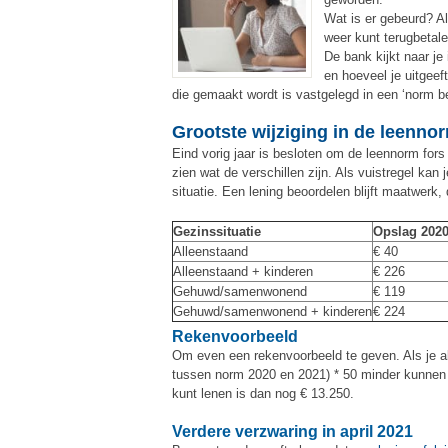
Wat is er gebeurd? Al
weer kunt terugbetale
De bank kijkt naar j
en hoeveel je uitgeef
die gemaakt wordt is vastgelegd in een ‘norm be
Grootste wijziging in de leenno
Eind vorig jaar is besloten om de leennorm for
zien wat de verschillen zijn. Als vuistregel kan 
situatie. Een lening beoordelen blijft maatwerk, 
Gezinssituatie
Opslag 202
Alleenstaand
€ 40
Alleenstaand + kinderen
€ 226
Gehuwd/samenwonend
€ 119
Gehuwd/samenwonend + kinderen
€ 224
Rekenvoorbeeld
Om even een rekenvoorbeeld te geven. Als je al
tussen norm 2020 en 2021) * 50 minder kunnen l
kunt lenen is dan nog € 13.250.
Verdere verzwaring in april 2021