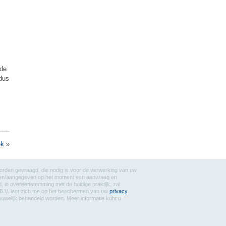
 de
dus
ek
»
worden gevraagd, die nodig is voor de verwerking van uw
reven/aangegeven op het moment van aanvraag en
 in overeenstemming met de huidige praktijk, zal
B.V. legt zich toe op het beschermen van uw
privacy
rouwelijk behandeld worden. Meer informatie kunt u