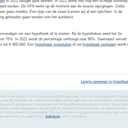
iten
in 2021 lastiger gaat worden. In 2021 wordt hier nog een schepje bovenop
ard worden. De VFN werkt op dit moment aan de exacte wijzigingen. Zodra
weer gaan melden. Een tipje van de sluier kunnen wij al wel oplichten. In de
ning gehouden gaan worden met het autobezit.
t eenvoudiger om een hypotheek af te sluiten. Bij de hypotheken werd het 2e
 70%. In 2021 wordt dit percentage verhoogd naar 80%. Daarnaast vervalt
en tot € 400.000. Een
hypotheek oversluiten
of uw
hypotheek verhogen
wordt 
Lening opnemen in hypothe
neer u een product of service van de website aanvraagt, zult u om persoonlijke informatie 
vraag. De informatie die u aanlevert zal alleen worden gebruikt voor de doeleinden besch
chreven in de algemene voorwaarden van het betreffende product en/of service. Bijvoorbeeld,
ormatie worden doorgegeven aan het BKR en Fraude Preventie Instanties. Kredietconcurrent 
dens het bezoeken van onze website. De door u verstrekte gegevens zullen te allen tijde vert
dplegen onder het kopje Privacy.
Geld lenen
? Eerst vergelijken!