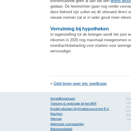
Bovenstaande geeft al aan dat een
lening afslu
gedaan. De leennormen gaan nog verder verzwa
deze bekend zijn zullen wij dit uiteraard direct 
nieuwe normen zal er in ieder geval meer reke
Verruiming bij hypotheken
In tegenstelling tot de leningen wordt het juis
inkomen in 2020 nog maximaal meegenomen voor
overdrachtsbelasting voor starters voor woning
eenvoudiger.
«
Geld lenen weer iets goedkoper
Vergelijkingskaart
Wan
aan
Toetsing & registratie bij het BKR
bes
Krediet afsluiten bij Kredietconcurrent B.V.
inf
Klachten
tij
Sitemap
raa
Algemene voorwaarden
Beloningsbeleid