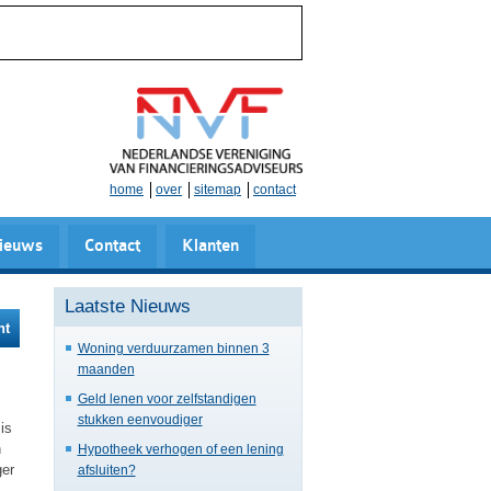
home
over
sitemap
contact
ieuws
Contact
Klanten
Laatste Nieuws
ht
Woning verduurzamen binnen 3
maanden
Geld lenen voor zelfstandigen
stukken eenvoudiger
is
n
Hypotheek verhogen of een lening
ger
afsluiten?