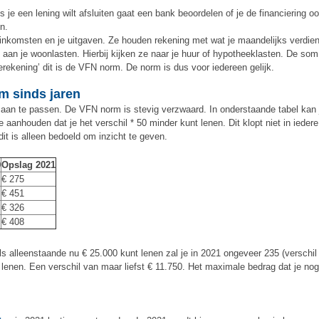
s je een lening wilt afsluiten gaat een bank beoordelen of je de financiering o
n.
e inkomsten en je uitgaven. Ze houden rekening met wat je maandelijks verdie
t aan je woonlasten. Hierbij kijken ze naar je huur of hypotheeklasten. De som
rekening’ dit is de VFN norm. De norm is dus voor iedereen gelijk.
rm sinds jaren
s aan te passen. De VFN norm is stevig verzwaard. In onderstaande tabel kan 
je aanhouden dat je het verschil * 50 minder kunt lenen. Dit klopt niet in iedere
dit is alleen bedoeld om inzicht te geven.
0
Opslag 2021
€ 275
€ 451
€ 326
€ 408
s alleenstaande nu € 25.000 kunt lenen zal je in 2021 ongeveer 235 (verschil
enen. Een verschil van maar liefst € 11.750. Het maximale bedrag dat je nog