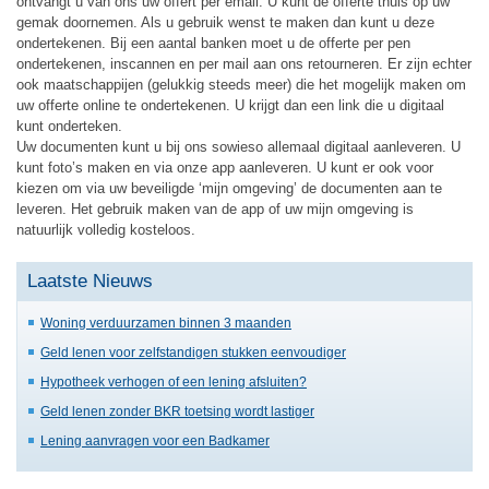
ontvangt u van ons uw offert per email. U kunt de offerte thuis op uw
gemak doornemen. Als u gebruik wenst te maken dan kunt u deze
ondertekenen. Bij een aantal banken moet u de offerte per pen
ondertekenen, inscannen en per mail aan ons retourneren. Er zijn echter
ook maatschappijen (gelukkig steeds meer) die het mogelijk maken om
uw offerte online te ondertekenen. U krijgt dan een link die u digitaal
kunt onderteken.
Uw documenten kunt u bij ons sowieso allemaal digitaal aanleveren. U
kunt foto’s maken en via onze app aanleveren. U kunt er ook voor
kiezen om via uw beveiligde ‘mijn omgeving’ de documenten aan te
leveren. Het gebruik maken van de app of uw mijn omgeving is
natuurlijk volledig kosteloos.
Laatste Nieuws
Woning verduurzamen binnen 3 maanden
Geld lenen voor zelfstandigen stukken eenvoudiger
Hypotheek verhogen of een lening afsluiten?
Geld lenen zonder BKR toetsing wordt lastiger
Lening aanvragen voor een Badkamer