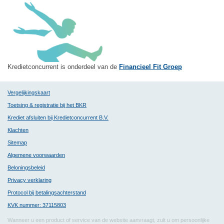
Kredietconcurrent is onderdeel van de
Financieel Fit Groep
Vergelijkingskaart
Toetsing & registratie bij het BKR
Krediet afsluiten bij Kredietconcurrent B.V.
Klachten
Sitemap
Algemene voorwaarden
Beloningsbeleid
Privacy verklaring
Protocol bij betalingsachterstand
KVK nummer: 37115803
Wanneer u een product of service van de website aanvraagt, zult u om persoonlijke