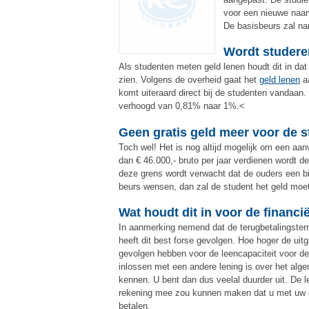
voor een nieuwe naa
De basisbeurs zal nam
Wordt studere
Als studenten meten geld lenen houdt dit in dat s
zien. Volgens de overheid gaat het
geld lenen
aa
komt uiteraard direct bij de studenten vandaan.
verhoogd van 0,81% naar 1%.<
Geen gratis geld meer voor de s
Toch wel! Het is nog altijd mogelijk om een aan
dan € 46.000,- bruto per jaar verdienen wordt 
deze grens wordt verwacht dat de ouders een bi
beurs wensen, dan zal de student het geld moe
Wat houdt dit in voor de financië
In aanmerking nemend dat de terugbetalingsterm
heeft dit best forse gevolgen. Hoe hoger de ui
gevolgen hebben voor de leencapaciteit voor de
inlossen met een andere lening is over het alge
kennen. U bent dan dus veelal duurder uit. De l
rekening mee zou kunnen maken dat u met uw g
betalen.