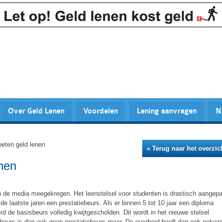
Over Geld Lenen
Voordelen
Lening aanvragen
N
eten geld lenen
« Terug naar het overzic
nen
in de media meegekregen. Het leenstelsel voor studenten is drastisch aangepa
e laatste jaren een prestatiebeurs. Als er binnen 5 tot 10 jaar een diploma
d de basisbeurs volledig kwijtgescholden. Dit wordt in het nieuwe stelsel
beurs is dan ook geen prestatiebeurs meer. De overheid heeft dan ook gekoz