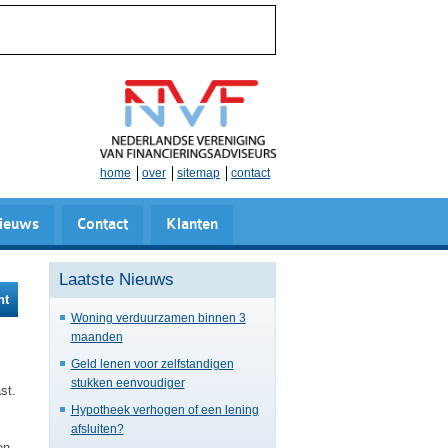
home
over
sitemap
contact
ieuws
Contact
Klanten
Laatste Nieuws
ht
Woning verduurzamen binnen 3
maanden
Geld lenen voor zelfstandigen
stukken eenvoudiger
st.
Hypotheek verhogen of een lening
afsluiten?
en