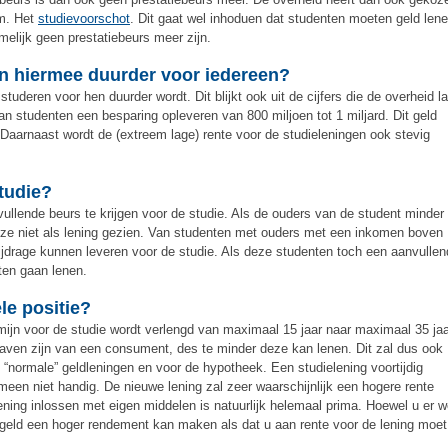
m. Het
studievoorschot
. Dit gaat wel inhoduen dat studenten moeten geld lene
elijk geen prestatiebeurs meer zijn.
n hiermee duurder voor iedereen?
tuderen voor hen duurder wordt. Dit blijkt ook uit de cijfers die de overheid la
n studenten een besparing opleveren van 800 miljoen tot 1 miljard. Dit geld
 Daarnaast wordt de (extreem lage) rente voor de studieleningen ook stevig
tudie?
vullende beurs te krijgen voor de studie. Als de ouders van de student minder
deze niet als lening gezien. Van studenten met ouders met een inkomen boven
jdrage kunnen leveren voor de studie. Als deze studenten toch een aanvulle
ten gaan lenen.
le positie?
ijn voor de studie wordt verlengd van maximaal 15 jaar naar maximaal 35 ja
tgaven zijn van een consument, des te minder deze kan lenen. Dit zal dus ook
 “normale” geldleningen en voor de hypotheek. Een studielening voortijdig
meen niet handig. De nieuwe lening zal zeer waarschijnlijk een hogere rente
ening inlossen met eigen middelen is natuurlijk helemaal prima. Hoewel u er w
eld een hoger rendement kan maken als dat u aan rente voor de lening moet