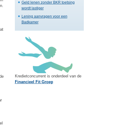
Geld lenen zonder BKR toetsing
n.
wordt lastiger
Lening aanvragen voor een
Badkamer
at
Kredietconcurrent is onderdeel van de
nde
Financieel Fit Groep
ar
el