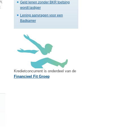
n;
Geld lenen zonder BKR toetsing
k
wordt lastiger
Lening aanvragen voor een
Badkamer
Kredietconcurrent is onderdeel van de
Financieel Fit Groep
Vul ook uw aanvullende gegevens in!
Om u direct en beter een offerte op maat aan te bieden, verzoeke
naar ons toe te sturen. Op deze manier ontvangen wij een comple
maatwerkoplossing kunnen realiseren.
Aanvullende Gegevens Aanvrager