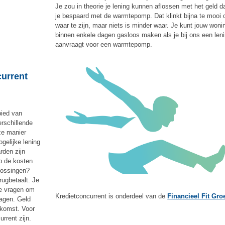
Je zou in theorie je lening kunnen aflossen met het geld d
je bespaard met de warmtepomp. Dat klinkt bijna te mooi
waar te zijn, maar niets is minder waar. Je kunt jouw woni
binnen enkele dagen gasloos maken als je bij ons een len
aanvraagt voor een warmtepomp.
urrent
bied van
rschillende
ze manier
gelijke lening
rden zijn
op de kosten
lossingen?
rugbetaalt. Je
te vragen om
Kredietconcurrent is onderdeel van de
Financieel Fit Gro
ragen. Geld
ekomst. Voor
rrent zijn.