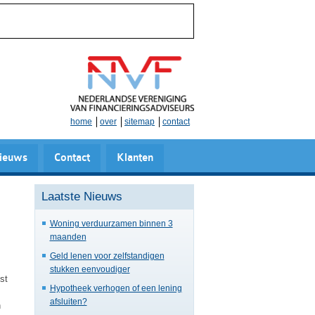
home
over
sitemap
contact
ieuws
Contact
Klanten
Laatste Nieuws
Woning verduurzamen binnen 3
maanden
Geld lenen voor zelfstandigen
stukken eenvoudiger
st
Hypotheek verhogen of een lening
afsluiten?
n