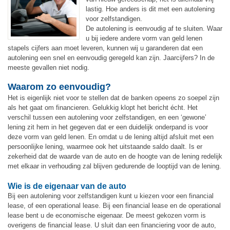
lastig. Hoe anders is dit met een autolening
voor zelfstandigen.
De autolening is eenvoudig af te sluiten. Waar
u bij iedere andere vorm van geld lenen
stapels cijfers aan moet leveren, kunnen wij u garanderen dat een
autolening een snel en eenvoudig geregeld kan zijn. Jaarcijfers? In de
meeste gevallen niet nodig.
Waarom zo eenvoudig?
Het is eigenlijk niet voor te stellen dat de banken opeens zo soepel zijn
als het gaat om financieren. Gelukkig klopt het bericht écht. Het
verschil tussen een autolening voor zelfstandigen, en een ‘gewone’
lening zit hem in het gegeven dat er een duidelijk onderpand is voor
deze vorm van geld lenen. En omdat u de lening altijd afsluit met een
persoonlijke lening, waarmee ook het uitstaande saldo daalt. Is er
zekerheid dat de waarde van de auto en de hoogte van de lening redelijk
met elkaar in verhouding zal blijven gedurende de looptijd van de lening.
Wie is de eigenaar van de auto
Bij een autolening voor zelfstandigen kunt u kiezen voor een financial
lease, of een operational lease. Bij een financial lease en de operational
lease bent u de economische eigenaar. De meest gekozen vorm is
overigens de financial lease. U sluit dan een financiering voor de auto,