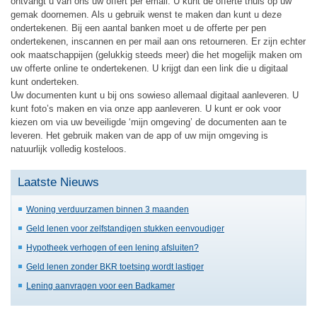
ontvangt u van ons uw offert per email. U kunt de offerte thuis op uw
gemak doornemen. Als u gebruik wenst te maken dan kunt u deze
ondertekenen. Bij een aantal banken moet u de offerte per pen
ondertekenen, inscannen en per mail aan ons retourneren. Er zijn echter
ook maatschappijen (gelukkig steeds meer) die het mogelijk maken om
uw offerte online te ondertekenen. U krijgt dan een link die u digitaal
kunt onderteken.
Uw documenten kunt u bij ons sowieso allemaal digitaal aanleveren. U
kunt foto’s maken en via onze app aanleveren. U kunt er ook voor
kiezen om via uw beveiligde ‘mijn omgeving’ de documenten aan te
leveren. Het gebruik maken van de app of uw mijn omgeving is
natuurlijk volledig kosteloos.
Laatste Nieuws
Woning verduurzamen binnen 3 maanden
Geld lenen voor zelfstandigen stukken eenvoudiger
Hypotheek verhogen of een lening afsluiten?
Geld lenen zonder BKR toetsing wordt lastiger
Lening aanvragen voor een Badkamer