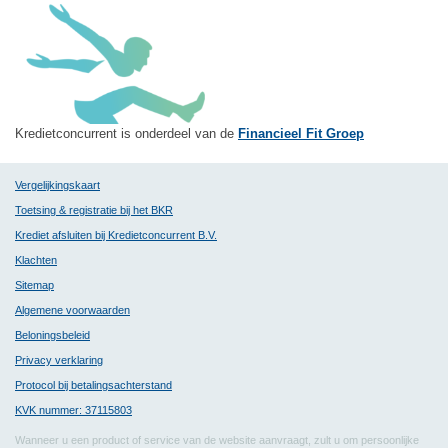
Kredietconcurrent is onderdeel van de
Financieel Fit Groep
Vergelijkingskaart
Toetsing & registratie bij het BKR
Krediet afsluiten bij Kredietconcurrent B.V.
Klachten
Sitemap
Algemene voorwaarden
Beloningsbeleid
Privacy verklaring
Protocol bij betalingsachterstand
KVK nummer: 37115803
Wanneer u een product of service van de website aanvraagt, zult u om persoonlijke