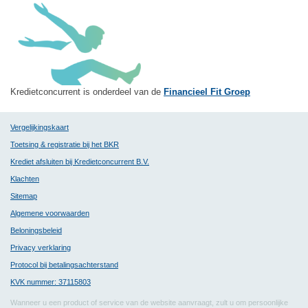
Kredietconcurrent is onderdeel van de
Financieel Fit Groep
Vergelijkingskaart
Toetsing & registratie bij het BKR
Krediet afsluiten bij Kredietconcurrent B.V.
Klachten
Sitemap
Algemene voorwaarden
Beloningsbeleid
Privacy verklaring
Protocol bij betalingsachterstand
KVK nummer: 37115803
Wanneer u een product of service van de website aanvraagt, zult u om persoonlijke