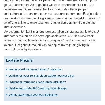
ontvangt u van ons uw offert per email. U kunt de offerte thuis op uw
gemak doornemen. Als u gebruik wenst te maken dan kunt u deze
ondertekenen. Bij een aantal banken moet u de offerte per pen
ondertekenen, inscannen en per mail aan ons retourneren. Er zijn echter
ook maatschappijen (gelukkig steeds meer) die het mogelijk maken om
uw offerte online te ondertekenen. U krijgt dan een link die u digitaal
kunt onderteken.
Uw documenten kunt u bij ons sowieso allemaal digitaal aanleveren. U
kunt foto’s maken en via onze app aanleveren. U kunt er ook voor
kiezen om via uw beveiligde ‘mijn omgeving’ de documenten aan te
leveren. Het gebruik maken van de app of uw mijn omgeving is
natuurlijk volledig kosteloos.
Laatste Nieuws
Woning verduurzamen binnen 3 maanden
Geld lenen voor zelfstandigen stukken eenvoudiger
Hypotheek verhogen of een lening afsluiten?
Geld lenen zonder BKR toetsing wordt lastiger
Lening aanvragen voor een Badkamer