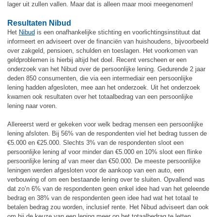
lager uit zullen vallen. Maar dat is alleen maar mooi meegenomen!
Resultaten Nibud
Het
Nibud
is een onafhankelijke stichting en voorlichtingsinstituut dat
informeert en adviseert over de financiën van huishoudens, bijvoorbeeld
over zakgeld, pensioen, schulden en toeslagen. Het voorkomen van
geldproblemen is hierbij altijd het doel. Recent verscheen er een
onderzoek van het Nibud over de persoonlijke lening. Gedurende 2 jaar
deden 850 consumenten, die via een intermediair een persoonlijke
lening hadden afgesloten, mee aan het onderzoek. Uit het onderzoek
kwamen ook resultaten over het totaalbedrag van een persoonlijke
lening naar voren.
Allereerst werd er gekeken voor welk bedrag mensen een persoonlijke
lening afsloten. Bij 56% van de respondenten viel het bedrag tussen de
€5.000 en €25.000. Slechts 3% van de respondenten sloot een
persoonlijke lening af voor minder dan €5.000 en 10% sloot een flinke
persoonlijke lening af van meer dan €50.000. De meeste persoonlijke
leningen werden afgesloten voor de aankoop van een auto, een
verbouwing of om een bestaande lening over te sluiten. Opvallend was
dat zo’n 6% van de respondenten geen enkel idee had van het geleende
bedrag en 38% van de respondenten geen idee had wat het totaal te
betalen bedrag zou worden, inclusief rente. Het Nibud adviseert dan ook
om bij de keuze van een lening meer op het totaalbedrag te letten,