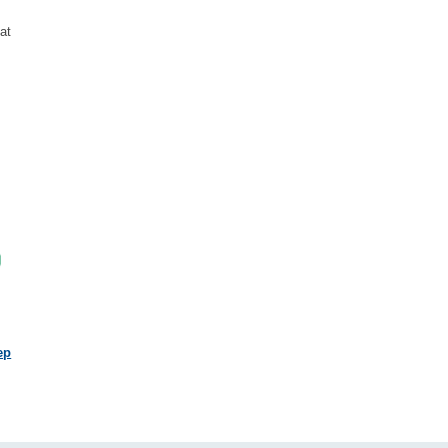
at
Verst
ep