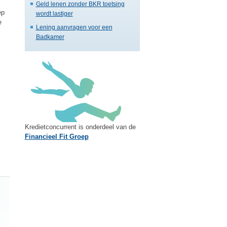
Geld lenen zonder BKR toetsing
ep
wordt lastiger
e
Lening aanvragen voor een
Badkamer
Kredietconcurrent is onderdeel van de
Financieel Fit Groep
Vul ook uw aanvullende gegevens in!
Om u direct en beter een offerte op maat aan te bieden, verzoeke
naar ons toe te sturen. Op deze manier ontvangen wij een comple
maatwerkoplossing kunnen realiseren.
Aanvullende Gegevens Aanvrager