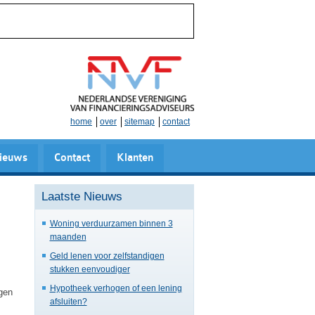
home
over
sitemap
contact
ieuws
Contact
Klanten
Laatste Nieuws
Woning verduurzamen binnen 3
maanden
Geld lenen voor zelfstandigen
stukken eenvoudiger
Hypotheek verhogen of een lening
ngen
afsluiten?