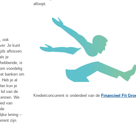
afloopt.
, ook
ver. Je kunt
ijds aflossen.
ls je
 hebbende, is
 om voordelig
 met banken om
 Heb je al
Dan kun je
 lid van de
Kredietconcurrent is onderdeel van de
Financieel Fit Gro
kennen. We
ied van
nde
ijke lening –
rent zijn.