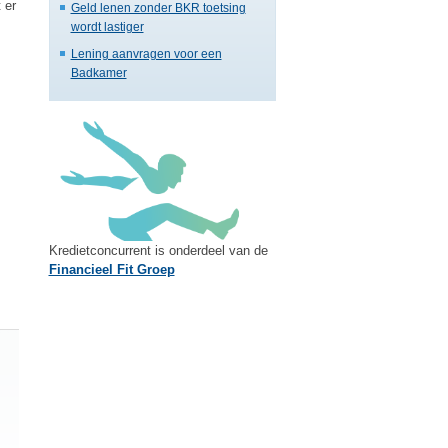
 er
Geld lenen zonder BKR toetsing
wordt lastiger
Lening aanvragen voor een
Badkamer
Kredietconcurrent is onderdeel van de
Financieel Fit Groep
Vul ook uw aanvullende gegevens in!
Om u direct en beter een offerte op maat aan te bieden, verzoeke
naar ons toe te sturen. Op deze manier ontvangen wij een comple
maatwerkoplossing kunnen realiseren.
Aanvullende Gegevens Aanvrager