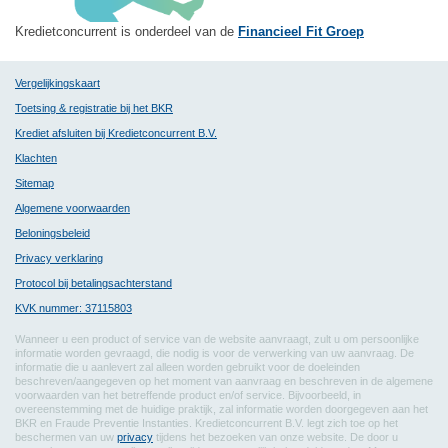
Kredietconcurrent is onderdeel van de
Financieel Fit Groep
Vergelijkingskaart
Toetsing & registratie bij het BKR
Krediet afsluiten bij Kredietconcurrent B.V.
Klachten
Sitemap
Algemene voorwaarden
Beloningsbeleid
Privacy verklaring
Protocol bij betalingsachterstand
KVK nummer: 37115803
Wanneer u een product of service van de website aanvraagt, zult u om persoonlijke
informatie worden gevraagd, die nodig is voor de verwerking van uw aanvraag. De
informatie die u aanlevert zal alleen worden gebruikt voor de doeleinden
beschreven/aangegeven op het moment van aanvraag en beschreven in de algemene
voorwaarden van het betreffende product en/of service. Bijvoorbeeld, in
overeenstemming met de huidige praktijk, zal informatie worden doorgegeven aan het
BKR en Fraude Preventie Instanties. Kredietconcurrent B.V. legt zich toe op het
beschermen van uw
privacy
tijdens het bezoeken van onze website. De door u